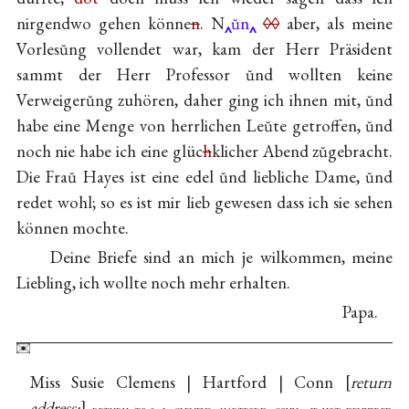
nirgendwo gehen könne
n
. N
ŭn
◊◊
aber, als meine
Vorlesŭng vollendet war, kam der Herr Präsident
sammt der Herr Professor ŭnd wollten keine
Verweigerŭng zuhören, daher ging ich ihnen mit, ŭnd
habe eine Menge von herrlichen Leŭte getroffen, ŭnd
noch nie habe ich eine glüc
h
klicher Abend zŭgebracht.
Die Fraŭ Hayes ist eine edel ŭnd liebliche Dame, ŭnd
redet wohl; so es ist mir lieb gewesen dass ich sie sehen
können mochte.
Deine Briefe sind an mich je wilkommen, meine
Liebling, ich wollte noch mehr erhalten.
Papa.
Miss Susie Clemens | Hartford | Conn
return
address: