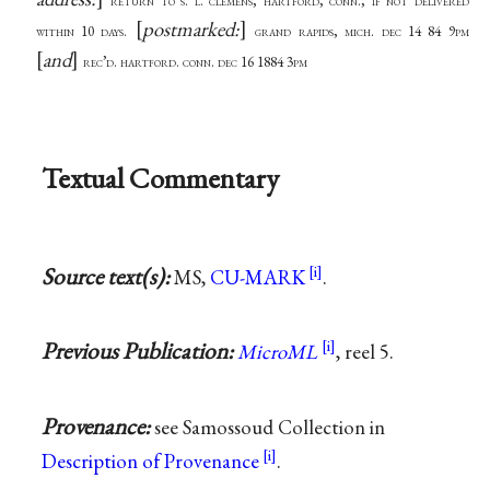
return to s. l. clemens, hartford, conn., if not delivered
postmarked:
within 10 days.
grand rapids, mich. dec 14 84 9pm
and
rec’d. hartford. conn. dec 16 1884 3pm
Textual Commentary
Source text(s):
MS,
CU-MARK
.
Previous Publication:
MicroML
, reel 5.
Provenance:
see Samossoud Collection in
Description of Provenance
.