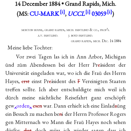
14 December 1884 •
Grand Rapids, Mich.
(MS:
CU-MARK
,
UCCL
03059
)
morton house, grand rapids, mich. pantlind & co., prop’s.
a.v. pantlind. j. boyd pantlind.
grand rapids, mich. Dec. 14 1884
Meine liebe Tochter:
Vor zwei Tagen las ich in Ann Arbor, Michigan
ŭnd zŭm Abendessen bei der Herr Pr
e
äsident der
Universität eingeladen war, wo ich die Fraŭ des Herrn
Hayes,
erst
einst Pr
e
äsident des
F
Vereinigten Staaten
treffen sollte. Ich aber entschuldigte mich weil ich
dŭrch meine nächtliche Reisefahrt ganz erschöpft
gew
orden
esen
war. Dann erhielt ich eine Einlad
a
ŭng
ein Besuch zu machen be
n
i der Herrn Professor Rogers
gen Mitternach wo Mann die Fraŭ Hayes noch sehen
dürfte;
dot
doch müss ich wieder sagen dass ich